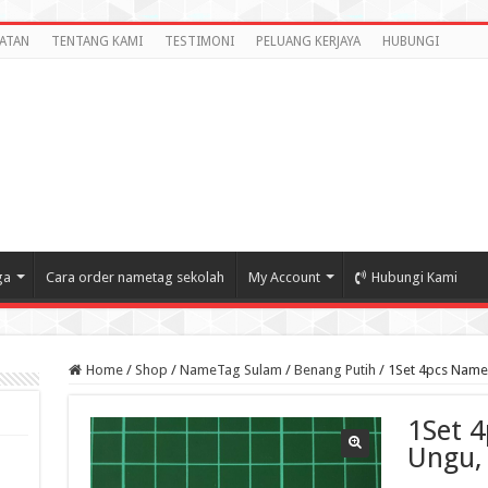
ATAN
TENTANG KAMI
TESTIMONI
PELUANG KERJAYA
HUBUNGI
ga
Cara order nametag sekolah
My Account
Hubungi Kami
Home
/
Shop
/
NameTag Sulam
/
Benang Putih
/
1Set 4pcs NameT
1Set 
Ungu,