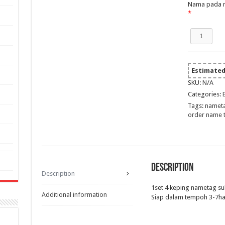
Nama pada 
*
1Set
4pcs
NameTag
(Kain
Ungu,
Estimated 
Benang
SKU:
N/A
Putih)
Categories:
quantity
Tags:
nameta
order name 
Description
Description
1set 4 keping nametag s
Additional information
Siap dalam tempoh 3-7ha