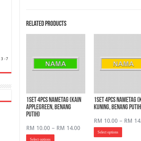
Related products
3 -7
1Set 4pcs NameTag (Kain
1Set 4pcs NameTag (
AppleGreen, Benang
Kuning, Benang Putih
Putih)
RM
10.00
–
RM
14
Price
RM
10.00
–
RM
14.00
This
Select options
range:
product
This
has
Select options
RM 10.00