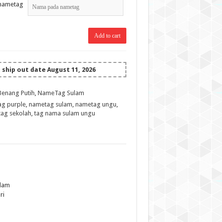
nametag
Add to cart
ship out date August 11, 2026
Benang Putih
,
NameTag Sulam
g purple
,
nametag sulam
,
nametag ungu
,
tag sekolah
,
tag nama sulam ungu
ulam
ri