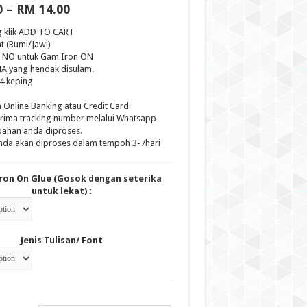
Price
0
–
RM
14.00
range:
RM 10.00
g klik ADD TO CART
through
ont (Rumi/Jawi)
RM 14.00
au NO untuk Gam Iron ON
A yang hendak disulam.
 4 keping
 Online Banking atau Credit Card
erima tracking number melalui Whatsapp
pahan anda diproses.
da akan diproses dalam tempoh 3-7hari
Iron On Glue (Gosok dengan seterika
untuk lekat) :
Jenis Tulisan/ Font