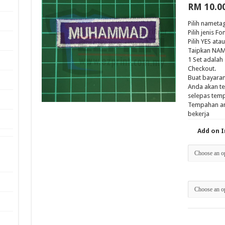
RM
10.0
Pilih nameta
Pilih jenis F
Pilih YES at
Taipkan NAM
1 Set adalah
Checkout.
Buat bayaran
Anda akan t
selepas tem
Tempahan an
bekerja
Add on 