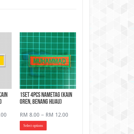
Kain
1Set 4pcs NameTag (Kain
)
Oren, Benang Hijau)
Price
Price
.00
RM
8.00
–
RM
12.00
range:
range:
This
Select options
RM 10.00
RM 8.00
product
has
through
through