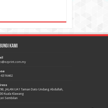
multiple
RM 14.00
RM 12.00
variants.
The
options
may
be
chosen
on
the
product
page
bungi Kami
il
es@ezprint.com.my
one
-6316462
dress
9B, JALAN UA1 Taman Dato Undang Abdullah,
00 Kuala Klawang
eri Sembilan