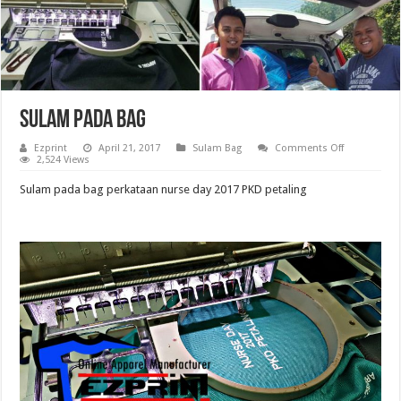
Sulam pada bag
on
Ezprint
April 21, 2017
Sulam Bag
Comments Off
Sulam
2,524 Views
pada
bag
Sulam pada bag perkataan nurse day 2017 PKD petaling