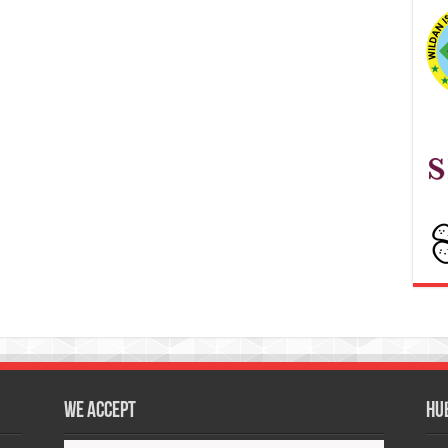
We accept
Hu