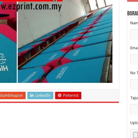
Bora
Nama
Emai
No T
Stumbleupon
LinkedIn
Pinterest
Taju
Upl