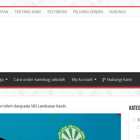
ATAN
TENTANG KAMI
TESTIMONI
PELUANG KERJAYA
HUBUNGI
ga
Cara order nametag sekolah
My Account
Hubungi Kami
 tshirt daripada SRI Lambaian Kasih.
Kate