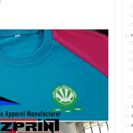
.
P
T
T