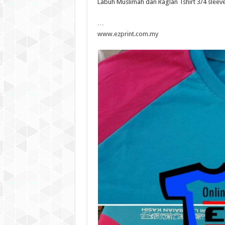
Labuh Muslimah dan Raglan Tshirt 3/4 sleeve
…
www.ezprint.com.my