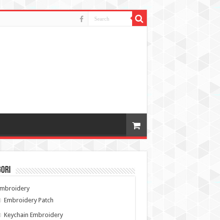
gori
Embroidery
Embroidery Patch
Keychain Embroidery