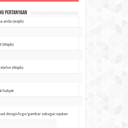
ng Pertanyaan
 anda (wajib)
l (Wajib)
elefon (Wajib)
k/Subjek
oad design/logo/gambar sebagai rujukan