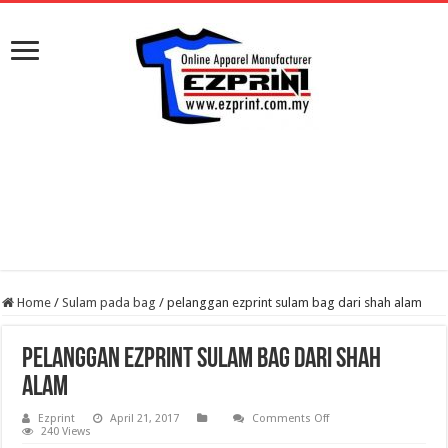
Home
/
Sulam pada bag
/
pelanggan ezprint sulam bag dari shah alam
pelanggan ezprint sulam bag dari shah
alam
on
Ezprint
April 21, 2017
Comments Off
pelanggan
240 Views
ezprint