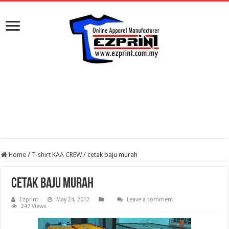
Home
/
T-shirt KAA CREW
/
cetak baju murah
cetak baju murah
Ezprint
May 24, 2012
Leave a comment
247 Views