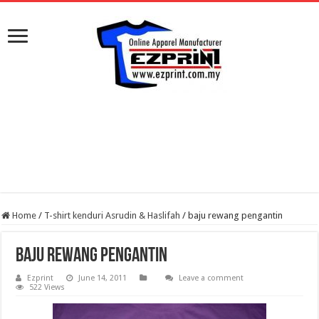
Home
/
T-shirt kenduri Asrudin & Haslifah
/
baju rewang pengantin
baju rewang pengantin
Ezprint
June 14, 2011
Leave a comment
522 Views