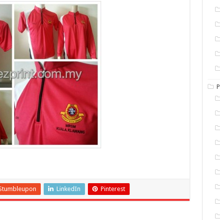
P
Stumbleupon
LinkedIn
Pinterest