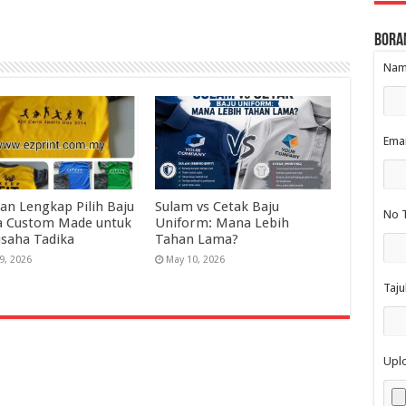
Bora
Nama
Emai
an Lengkap Pilih Baju
Sulam vs Cetak Baju
No T
a Custom Made untuk
Uniform: Mana Lebih
saha Tadika
Tahan Lama?
9, 2026
May 10, 2026
Taju
Upl