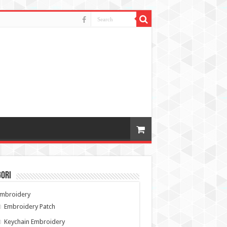
gori
Embroidery
Embroidery Patch
Keychain Embroidery