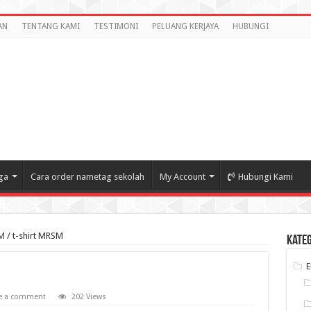
AN
TENTANG KAMI
TESTIMONI
PELUANG KERJAYA
HUBUNGI
ga
Cara order nametag sekolah
My Account
Hubungi Kami
SM
/
t-shirt MRSM
Kate
e a comment
202 Views