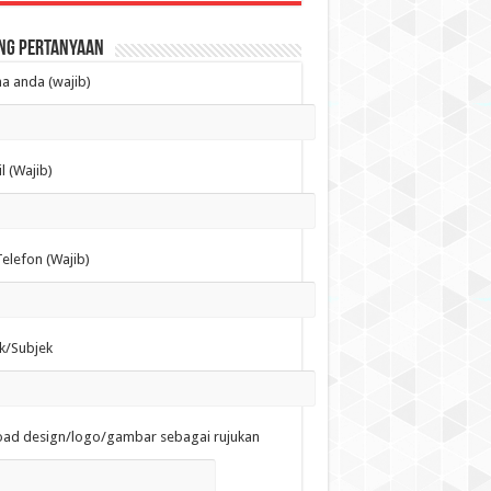
ng Pertanyaan
 anda (wajib)
l (Wajib)
elefon (Wajib)
k/Subjek
oad design/logo/gambar sebagai rujukan