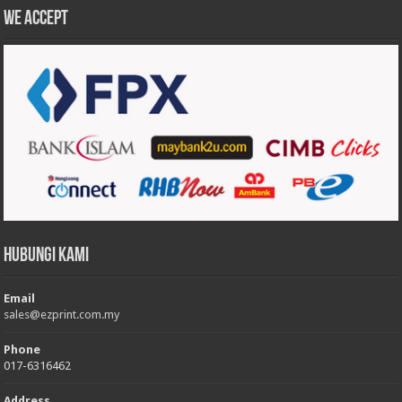
We accept
Hubungi Kami
Email
sales@ezprint.com.my
Phone
017-6316462
Address