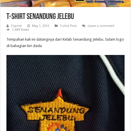
T-shirt Senandung Jelebu
Ezprint
May 1, 2012
T-shirt Polo
Leave a comment
1,449 Views
Tempahan kali ini datangnya dari Kelab Senandung Jelebu. Sulam logo
di bahagian kiri dada