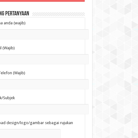
ng Pertanyaan
 anda (wajib)
l (Wajib)
elefon (Wajib)
k/Subjek
oad design/logo/gambar sebagai rujukan