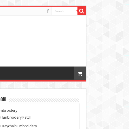
gori
Embroidery
Embroidery Patch
Keychain Embroidery