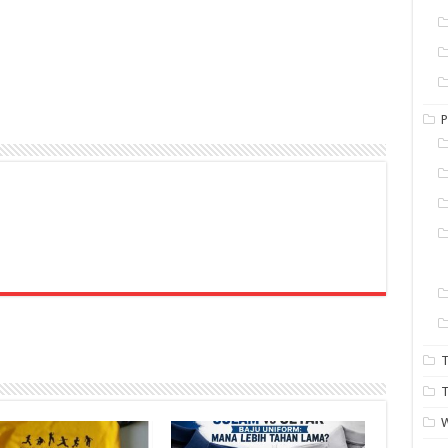
P
T
T