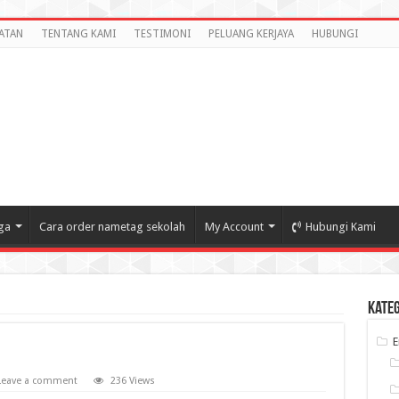
ATAN
TENTANG KAMI
TESTIMONI
PELUANG KERJAYA
HUBUNGI
ga
Cara order nametag sekolah
My Account
Hubungi Kami
Kate
Leave a comment
236 Views