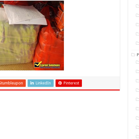
P
Stumbleupon
LinkedIn
Pinterest