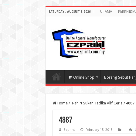
UTAMA
PERKHIDM
SATURDAY , AUGUST 8 2026
Online Shop
Borang Sebut Har
Home
/
T-shirt Sukan Tadika Alif Ceria
/
4887
4887
Ezprint
February 15, 2013