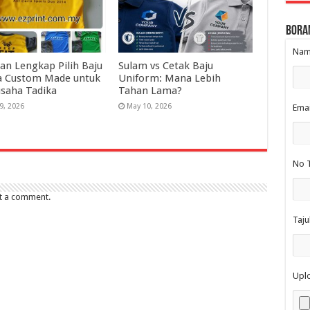
Bora
Nama
an Lengkap Pilih Baju
Sulam vs Cetak Baju
a Custom Made untuk
Uniform: Mana Lebih
saha Tadika
Tahan Lama?
9, 2026
May 10, 2026
Emai
No T
t a comment.
Taju
Upl