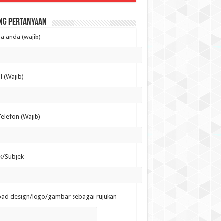
ng Pertanyaan
 anda (wajib)
l (Wajib)
elefon (Wajib)
k/Subjek
oad design/logo/gambar sebagai rujukan