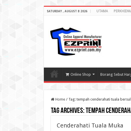
UTAMA
PERKHIDM
SATURDAY , AUGUST 8 2026
Online Shop
Borang Sebut Har
Home
/
Tag:
tempah cenderahati tuala bersu
Tag Archives:
tempah cenderaha
Cenderahati Tuala Muka