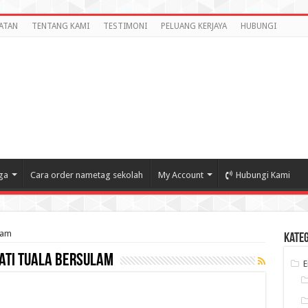
ATAN
TENTANG KAMI
TESTIMONI
PELUANG KERJAYA
HUBUNGI
ga
Cara order nametag sekolah
My Account
Hubungi Kami
lam
Kate
ti tuala bersulam