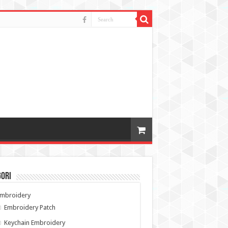
gori
Embroidery
Embroidery Patch
Keychain Embroidery