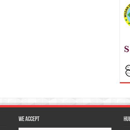
We accept
Hu