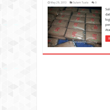
May 29, 2013
Sulam Tuala
0
Sul
dat
log
per
Ata
R