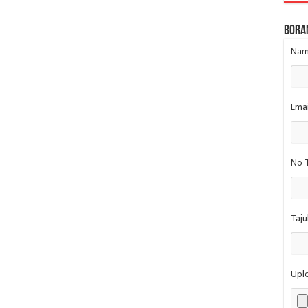
Bora
Nama
Emai
No T
Taju
Upl