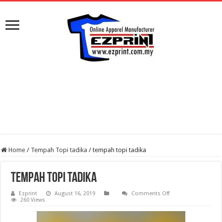
Home
/
Tempah Topi tadika
/
tempah topi tadika
tempah topi tadika
on
Ezprint
August 16, 2019
Comments Off
tempah
260 Views
topi
tadika