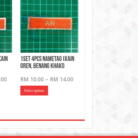
Kain
1Set 4pcs NameTag (Kain
Oren, Benang Khaki)
Price
Price
.00
RM
10.00
–
RM
14.00
range:
range:
This
Select options
RM 10.00
RM 10.00
product
has
through
through
multiple
RM 14.00
RM 14.00
variants.
The
options
may
be
chosen
on