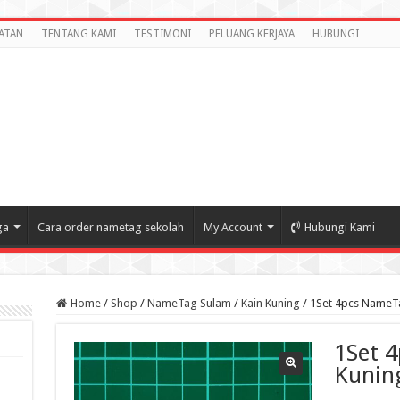
ATAN
TENTANG KAMI
TESTIMONI
PELUANG KERJAYA
HUBUNGI
ga
Cara order nametag sekolah
My Account
Hubungi Kami
Home
/
Shop
/
NameTag Sulam
/
Kain Kuning
/
1Set 4pcs NameTag
1Set 
Kuning