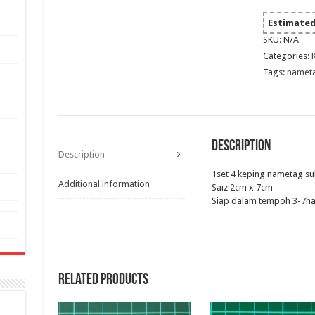
(Kain
Kuning,
Estimated 
Benang
SKU:
N/A
Lite
Categories:
Blue)
quantity
Tags:
namet
Description
Description
1set 4 keping nametag s
Additional information
Saiz 2cm x 7cm
Siap dalam tempoh 3-7ha
Related products