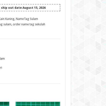
ship out date August 15, 2026
Kain Kuning
,
NameTag Sulam
ag sulam
,
order name tag sekolah
ulam
ri