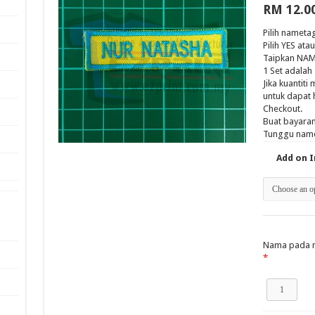
RM
12.0
Pilih nameta
Pilih YES at
Taipkan NAM
1 Set adalah
Jika kuantit
untuk dapat 
Checkout.
Buat bayaran
Tunggu name
Add on 
Nama pada 
*
1Set
4pcs
NameTag