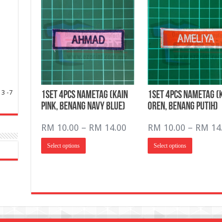
3 -7
1Set 4pcs NameTag (Kain
1Set 4pcs NameTag (
Pink, Benang Navy Blue)
Oren, Benang Putih)
Price
RM
10.00
–
RM
14.00
RM
10.00
–
RM
14
range:
This
This
Select options
Select options
RM 10.00
product
product
has
has
through
multiple
multiple
RM 14.00
variants.
variants.
The
The
options
options
may
may
be
be
chosen
chosen
on
on