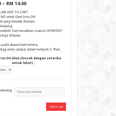
Price
0
–
RM
14.00
range:
RM 12.00
g klik ADD TO CART
through
au NO untuk Gam Iron ON
RM 14.00
A yang hendak disulam.
 4 keping
i melebihi 3set masukkan coupon OFFER3SET
harga diskaun.
 pada akaun bank tertera.
tag anda sampai dalam tempoh 3-7hari.
Iron On Glue (Gosok dengan seterika
untuk lekat) :
nametag
Add to cart